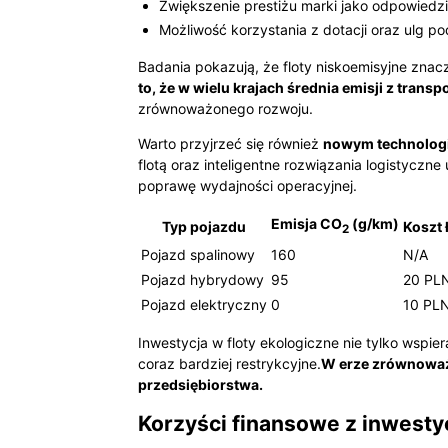
Zwiększenie prestiżu marki jako odpowiedzi
Możliwość korzystania z dotacji oraz ulg 
Badania pokazują, że floty niskoemisyjne zna
to, że w wielu krajach średnia emisji z transpo
zrównoważonego rozwoju.
Warto przyjrzeć się również
nowym technolog
flotą oraz inteligentne rozwiązania logistyczne
poprawę wydajności operacyjnej.
Emisja CO
(g/km)
Typ pojazdu
Koszt 
2
Pojazd spalinowy
160
N/A
Pojazd hybrydowy
95
20 PL
Pojazd elektryczny
0
10 PL
Inwestycja w floty ekologiczne nie tylko wspie
coraz bardziej restrykcyjne.
W erze zrównoważo
przedsiębiorstwa.
Korzyści finansowe z inwesty