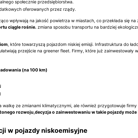
alnego społecznie przedsiębiorstwa.
podatkowych oferowanych przez rządy.
cząco wpływają na jakość powietrza w miastach, co przekłada się n
rtu ciągle rośnie.
zmiana sposobu transportu na bardziej ekologiczn
iom
, które towarzyszą pojazdom niskiej emisji. Infrastruktura do 
 ułatwiają przejście na greener fleet. Firmy, które już zainwestował
ładowania (na 100 km)
N
N
ra walkę ze zmianami klimatycznymi, ale również przygotowuje firmy 
nego rozwoju,decyzja o zainwestowaniu w takie pojazdy może b
cji w pojazdy niskoemisyjne