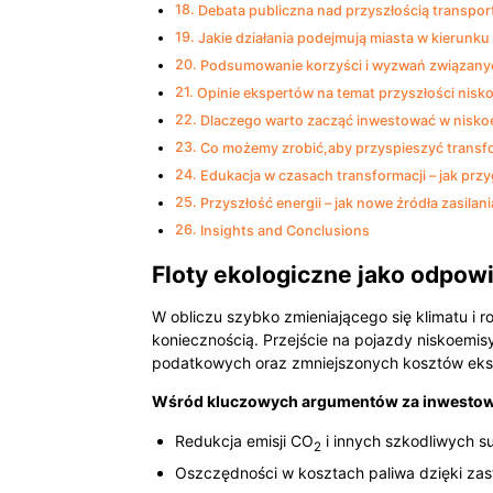
Debata publiczna nad przyszłością transpo
Jakie działania podejmują miasta w kierunku
Podsumowanie korzyści i wyzwań związanyc
Opinie ekspertów na temat przyszłości nisk
Dlaczego warto zacząć inwestować w niskoe
Co możemy zrobić,aby przyspieszyć transfo
Edukacja w czasach transformacji – jak pr
Przyszłość energii – jak nowe źródła zasilani
Insights and Conclusions
Floty ekologiczne jako odpow
W obliczu szybko zmieniającego się klimatu i r
koniecznością. Przejście na pojazdy niskoemisyj
podatkowych oraz zmniejszonych kosztów eksp
Wśród kluczowych argumentów za inwestowa
Redukcja emisji CO
i innych szkodliwych su
2
Oszczędności w kosztach paliwa dzięki za