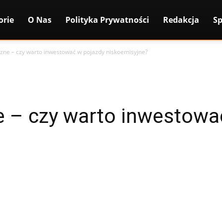
orie
O Nas
Polityka Prywatności
Redakcja
Sp
czne – czy warto inwestować w pojazdy niskoemisyjne?
e – czy warto inwestowa