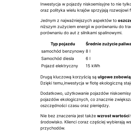
Inwestycja w pojazdy niskoemisyjne to nie ty
oraz polityka wielu krajów sprzyjają rozwojowi 
Jednym z najważniejszych aspektów to
oszczę
niższym zużyciem energii w porównaniu do t
porównaniu do aut z silnikami spalinowymi.
Typ pojazdu
Średnie zużycie paliw
samochód benzynowy
8 l
Samochód diesla
6 l
Pojazd elektryczny
15 kWh
Drugą kluczową korzyścią są
ulgowe zobowią
Dzięki temu,inwestycja w flotę ekologiczną sta
Dodatkowo, użytkowanie pojazdów niskoemisy
pojazdów ekologicznych, co znacznie zwiększ
oszczędności czasu oraz pieniędzy.
Nie bez znaczenia jest także
wzrost wartości 
środowisko. Klienci coraz częściej wybierają 
przychodów.