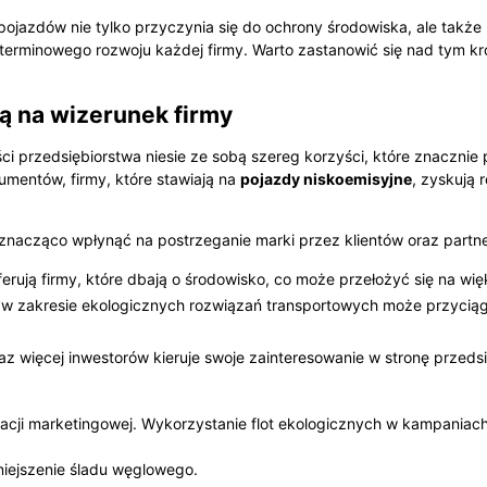
 pojazdów nie tylko przyczynia się do ochrony środowiska, ale także
erminowego rozwoju każdej firmy. Warto zastanowić się nad tym kro
ją na wizerunek firmy
ci przedsiębiorstwa niesie ze sobą szereg korzyści, które znacznie
umentów, firmy, które stawiają na
pojazdy niskoemisyjne
, zyskują 
e znacząco wpłynąć na postrzeganie marki przez klientów oraz part
ferują firmy, które dbają o środowisko, co może przełożyć się na wię
w zakresie ekologicznych rozwiązań transportowych może przyciągn
z więcej inwestorów kieruje swoje zainteresowanie w stronę przedsi
acji marketingowej. Wykorzystanie flot ekologicznych w kampaniac
ejszenie śladu węglowego.