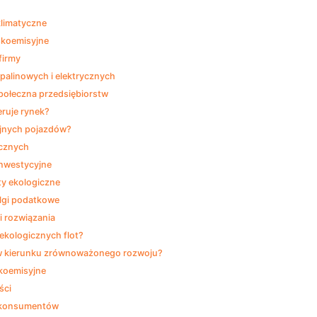
klimatyczne
skoemisyjne
firmy
palinowych i elektrycznych
ołeczna przedsiębiorstw
eruje rynek?
yjnych pojazdów?
ycznych
inwestycyjne
ty ekologiczne
ulgi podatkowe
i rozwiązania
ekologicznych flot?
y w kierunku zrównoważonego rozwoju?
skoemisyjne
ści
h konsumentów