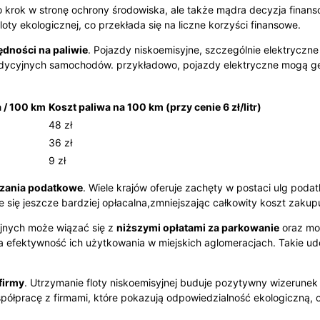
lko krok w stronę ochrony środowiska, ale także mądra decyzja fin
floty ekologicznej, co przekłada się na liczne korzyści finansowe.
dności na paliwie
. Pojazdy niskoemisyjne, szczególnie elektryczne
radycyjnych samochodów. przykładowo, pojazdy elektryczne mogą 
a / 100 km
Koszt paliwa na 100 km (przy cenie 6 zł/litr)
48 zł
36 zł
9 zł
zania podatkowe
. Wiele krajów oferuje zachęty w postaci ulg pod
je się jeszcze bardziej opłacalna,zmniejszając całkowity koszt zakup
jnych może wiązać się z
niższymi opłatami za parkowanie
oraz moż
a efektywność ich użytkowania w miejskich aglomeracjach. Takie u
firmy
. Utrzymanie floty niskoemisyjnej buduje pozytywny wizerunek 
współpracę z firmami, które pokazują odpowiedzialność ekologiczną,