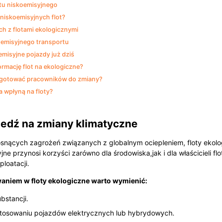
rtu niskoemisyjnego
 niskoemisyjnych flot?
h z flotami ekologicznymi
oemisyjnego transportu
misyjne pojazdy już dziś
rmację flot na ekologiczne?
zygotować pracowników do zmiany?
a wpłyną na floty?
iedź na zmiany klimatyczne
osnących zagrożeń związanych z globalnym ociepleniem, floty ekologi
ne przynosi korzyści zarówno dla środowiska,jak i dla właścicieli fl
loatacji.
niem w floty ekologiczne warto wymienić:
bstancji.
stosowaniu pojazdów elektrycznych lub hybrydowych.