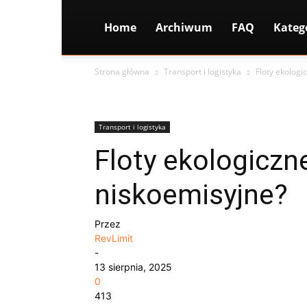
Home
Archiwum
FAQ
Kateg
Strona główna
Transport i logistyka
Floty ekologi
Transport i logistyka
Floty ekologiczn
niskoemisyjne?
Przez
RevLimit
-
13 sierpnia, 2025
0
413