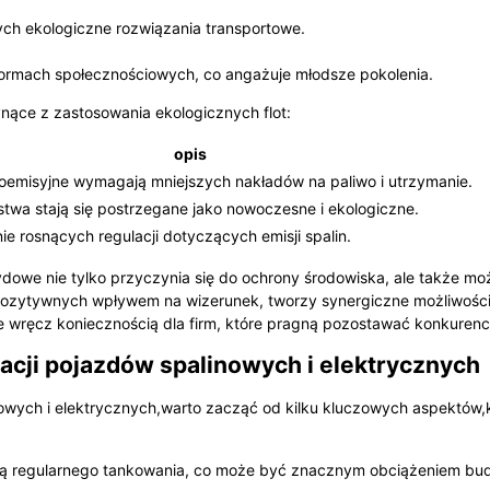
ch ekologiczne rozwiązania transportowe.
formach społecznościowych, co angażuje młodsze pokolenia.
ynące z zastosowania ekologicznych flot:
opis
oemisyjne wymagają mniejszych nakładów na paliwo i utrzymanie.
stwa stają się postrzegane jako nowoczesne i ekologiczne.
ie rosnących regulacji dotyczących emisji spalin.
dowe nie tylko przyczynia się do ochrony środowiska, ale także mo
pozytywnych wpływem na wizerunek, tworzy synergiczne możliwości
 ale wręcz koniecznością dla firm, które pragną pozostawać konkurenc
cji pojazdów spalinowych i elektrycznych
nowych i elektrycznych,warto zacząć od kilku kluczowych aspektów,
ją regularnego tankowania, co może być znacznym obciążeniem bud